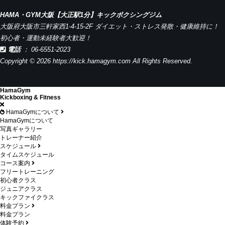
HAMA・GYM大阪【大正駅1分】キックボクシングジム
大阪府大阪市三軒家西1-4-15-2F ダイエット・ストレス発散・健康維持に！
初心者・運動未経験者大歓迎！
電話
：
06-6551-2023
Copyright © 2026 https://kick.hamagym.com All Rights Reserved.
HamaGym
Kickboxing & Fitness
HamaGymについて
HamaGymについて
写真ギャラリー
トレーナー紹介
スケジュール
タイムスケジュール
コース案内
フリートレーニング
初心者クラス
ジュニアクラス
キックファイクラス
料金プラン
料金プラン
体験予約