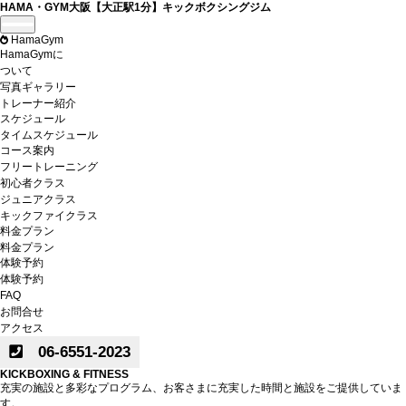
HAMA・GYM大阪【大正駅1分】キックボクシングジム
Toggle
navigation
HamaGym
HamaGymに
ついて
写真ギャラリー
トレーナー紹介
スケジュール
タイムスケジュール
コース案内
フリートレーニング
初心者クラス
ジュニアクラス
キックファイクラス
料金プラン
料金プラン
体験予約
体験予約
FAQ
お問合せ
アクセス
06-6551-2023
KICKBOXING & FITNESS
充実の施設と多彩なプログラム、お客さまに充実した時間と施設をご提供していま
す。