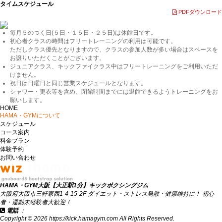
タイムスケジュール
PDFダウンロード
毎月５のつく日(５日・１５日・２５日)は休館日です。
初心者クラスの時間はフリートレーニングの利用は可能です。
ただしクラス優先となりますので、クラスの参加人数が多い場合はスペースを
お譲りいただくことがございます。
ジュニアクラス、キックファイクラス中はフリートレーニングをご利用いただ
けません。
祝日は日曜日と同じ営業スケジュールとなります。
シャワー・更衣等を含め、閉館時間までには退館できるようトレーニングをお
願いします。
HOME
HAMA・GYMについて
スケジュール
コース案内
料金プラン
体験予約
お問い合わせ
HAMA・GYM大阪【大正駅1分】キックボクシングジム
大阪府大阪市三軒家西1-4-15-2F ダイエット・ストレス発散・健康維持に！ 初心
者・運動未経験者大歓迎！
電話
：
06-6551-2023
Copyright © 2026 https://kick.hamagym.com All Rights Reserved.