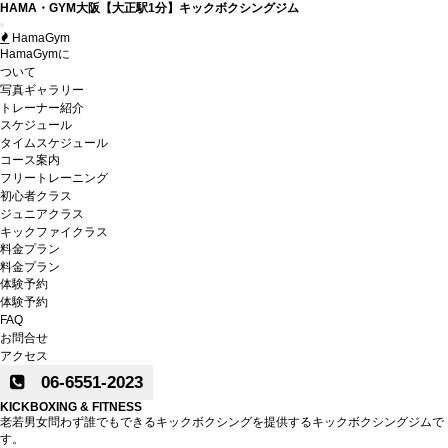
HAMA・GYM大阪【大正駅1分】キックボクシングジム
Toggle
HamaGym
navigation
HamaGymに
ついて
写真ギャラリー
トレーナー紹介
スケジュール
タイムスケジュール
コース案内
フリートレーニング
初心者クラス
ジュニアクラス
キックファイクラス
料金プラン
料金プラン
体験予約
体験予約
FAQ
お問合せ
アクセス
06-6551-2023
KICKBOXING & FITNESS
老若男女問わず誰でもできるキックボクシングを提供するキックボクシングジムで
す。